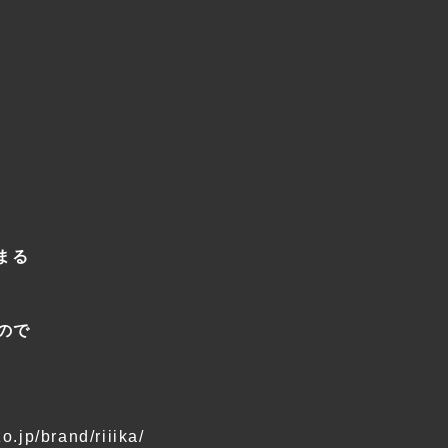
まる
ので
zo.jp/brand/riiika/