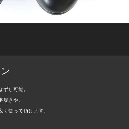
ボン
はずし可能。
事履きや、
広く使って頂けます。